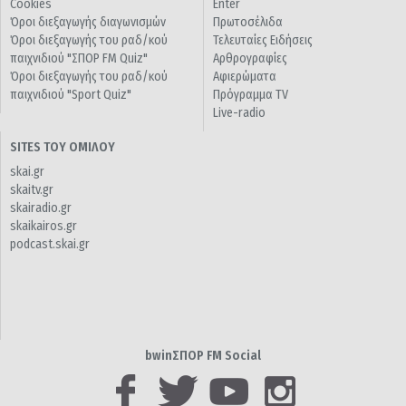
Cookies
Enter
Όροι διεξαγωγής διαγωνισμών
Πρωτοσέλιδα
Όροι διεξαγωγής του ραδ/κού
Τελευταίες Ειδήσεις
παιχνιδιού "ΣΠΟΡ FM Quiz"
Αρθρογραφίες
Όροι διεξαγωγής του ραδ/κού
Αφιερώματα
παιχνιδιού "Sport Quiz"
Πρόγραμμα TV
Live-radio
SITES ΤΟΥ ΟΜΙΛΟΥ
skai.gr
skaitv.gr
skairadio.gr
skaikairos.gr
podcast.skai.gr
bwinΣΠΟΡ FM Social