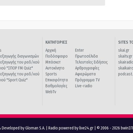
ΚΑΤΗΓΟΡΙΕΣ
SITES 
s
Αρχική
Enter
skai.gr
ιεξαγωγής διαγωνισμών
Ποδόσφαιρο
Πρωτοσέλιδα
skaitv.gr
ιεξαγωγής του ραδ/κού
Μπάσκετ
Τελευταίες Ειδήσεις
skairadi
διού "ΣΠΟΡ FM Quiz"
Αυτοκίνητο
Αρθρογραφίες
skaikair
ιεξαγωγής του ραδ/κού
Sports
Αφιερώματα
podcast.
διού "Sport Quiz"
Επικαιρότητα
Πρόγραμμα TV
Βαθμολογίες
Live-radio
WebTv
 Developed by Gloman S.A.
|
Radio powered by live24.gr
| © 2006 - 2026 bwinΣ