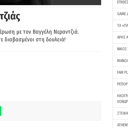
ΕΠΙΘΕ
τζιάς
GAME 
ΤA «Π
έρωση με τον Βαγγέλη Νεραντζιά.
ΑΡΗΣ 
τε διαβασμένοι στη δουλειά!
ΝΙΚΟΣ
ΜΑΝΩΛ
FAIR P
ΡΕΠΟΡ
ΗΧΟΓΡ
ΧΟΝΔ
ΣΤΕΦΑ
ATHEN