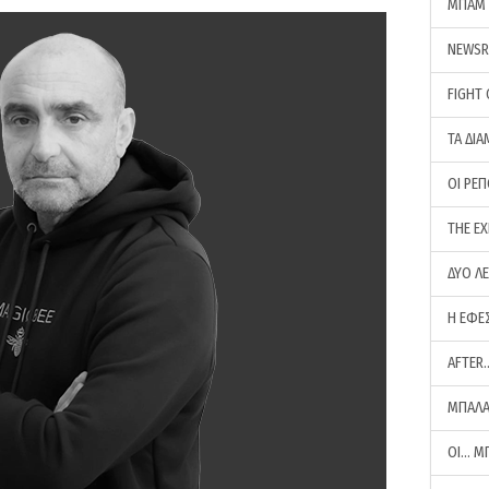
ΜΠΑΜ 
NEWS
FIGHT
ΤΑ ΔΙΑ
ΟΙ ΡΕ
THE E
ΔΥΟ Λ
Η ΕΦΕ
AFTER
ΜΠΑΛΑ
ΟΙ… Μ