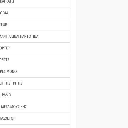
ΚΑΙ ΚΑΤΩ
ROOM
 CLUB
ΜΑΝΤΙΑ ΕΙΝΑΙ ΠΑΝΤΟΤΙΝΑ
ΠΟΡΤΕΡ
XPERTS
ΕΡΕΣ ΜΟΝΟ
ΣΗ ΤΗΣ ΤΡΙΤΗΣ
… ΡΑΔΙΟ
 ΜΕΤΑ ΜΟΥΣΙΚΗΣ
ΠΑΣΧΕΤΟΙ