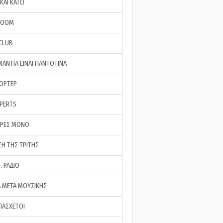
ΚΑΙ ΚΑΤΩ
ROOM
 CLUB
ΜΑΝΤΙΑ ΕΙΝΑΙ ΠΑΝΤΟΤΙΝΑ
ΠΟΡΤΕΡ
XPERTS
ΕΡΕΣ ΜΟΝΟ
ΣΗ ΤΗΣ ΤΡΙΤΗΣ
… ΡΑΔΙΟ
 ΜΕΤΑ ΜΟΥΣΙΚΗΣ
ΠΑΣΧΕΤΟΙ