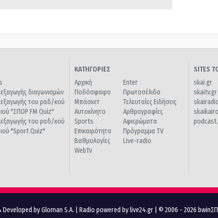
ΚΑΤΗΓΟΡΙΕΣ
SITES 
s
Αρχική
Enter
skai.gr
ιεξαγωγής διαγωνισμών
Ποδόσφαιρο
Πρωτοσέλιδα
skaitv.gr
ιεξαγωγής του ραδ/κού
Μπάσκετ
Τελευταίες Ειδήσεις
skairadi
διού "ΣΠΟΡ FM Quiz"
Αυτοκίνητο
Αρθρογραφίες
skaikair
ιεξαγωγής του ραδ/κού
Sports
Αφιερώματα
podcast.
διού "Sport Quiz"
Επικαιρότητα
Πρόγραμμα TV
Βαθμολογίες
Live-radio
WebTv
 Developed by Gloman S.A.
|
Radio powered by live24.gr
| © 2006 - 2026 bwinΣ