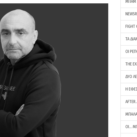
ΜΠΑΜ 
NEWS
FIGHT
ΤΑ ΔΙΑ
ΟΙ ΡΕ
THE E
ΔΥΟ Λ
Η ΕΦΕ
AFTER
ΜΠΑΛΑ
ΟΙ… Μ