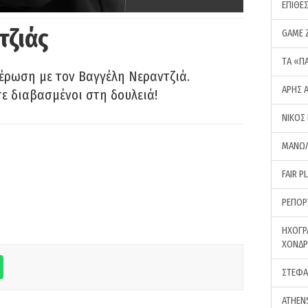
ΕΠΙΘΕ
τζιάς
GAME 
ΤA «Π
έρωση με τον Βαγγέλη Νεραντζιά.
ΑΡΗΣ 
τε διαβασμένοι στη δουλειά!
ΝΙΚΟΣ
ΜΑΝΩΛ
FAIR P
ΡΕΠΟΡ
ΗΧΟΓΡ
ΧΟΝΔ
ΣΤΕΦΑ
ATHEN