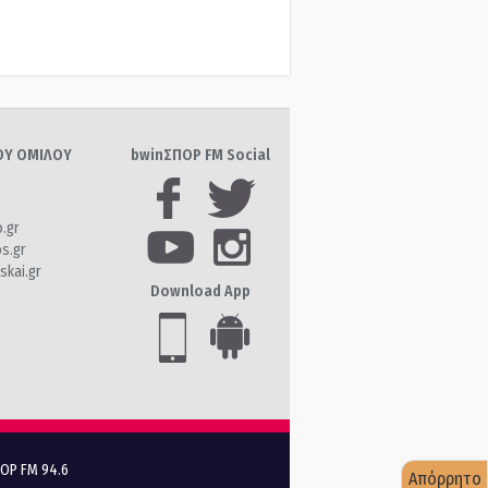
ΤΟΥ ΟΜΙΛΟΥ
bwinΣΠΟΡ FM Social
o.gr
os.gr
skai.gr
Download App
ΠΟΡ FM 94.6
Απόρρητο