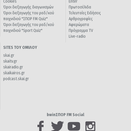
Cookies
Enter
Όροι διεξαγωγής διαγωνισμών
Πρωτοσέλιδα
Όροι διεξαγωγής του ραδ/κού
Τελευταίες Ειδήσεις
παιχνιδιού "ΣΠΟΡ FM Quiz"
Αρθρογραφίες
Όροι διεξαγωγής του ραδ/κού
Αφιερώματα
παιχνιδιού "Sport Quiz"
Πρόγραμμα TV
Live-radio
SITES ΤΟΥ ΟΜΙΛΟΥ
skai.gr
skaitv.gr
skairadio.gr
skaikairos.gr
podcast.skai.gr
bwinΣΠΟΡ FM Social