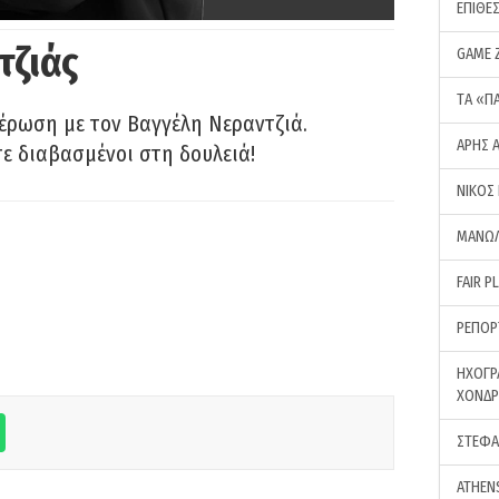
ΕΠΙΘΕ
τζιάς
GAME 
ΤA «Π
έρωση με τον Βαγγέλη Νεραντζιά.
ΑΡΗΣ 
τε διαβασμένοι στη δουλειά!
ΝΙΚΟΣ
ΜΑΝΩΛ
FAIR P
ΡΕΠΟΡ
ΗΧΟΓΡ
ΧΟΝΔ
ΣΤΕΦΑ
ATHEN