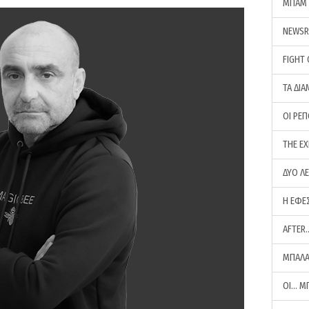
ΜΠΑΜ 
NEWS
FIGHT
ΤΑ ΔΙΑ
ΟΙ ΡΕ
THE E
ΔΥΟ Λ
Η ΕΦΕ
AFTER
ΜΠΑΛΑ
ΟΙ… Μ