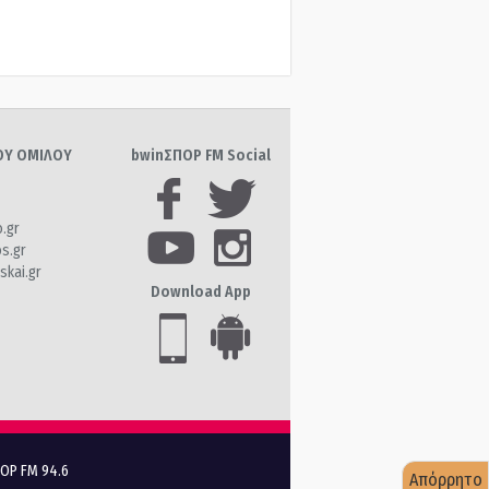
ΤΟΥ ΟΜΙΛΟΥ
bwinΣΠΟΡ FM Social
o.gr
os.gr
skai.gr
Download App
ΠΟΡ FM 94.6
Απόρρητο