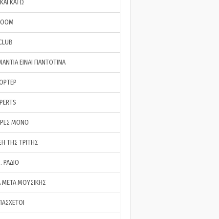
ΚΑΙ ΚΑΤΩ
ROOM
 CLUB
ΜΑΝΤΙΑ ΕΙΝΑΙ ΠΑΝΤΟΤΙΝΑ
ΠΟΡΤΕΡ
XPERTS
ΕΡΕΣ ΜΟΝΟ
ΣΗ ΤΗΣ ΤΡΙΤΗΣ
… ΡΑΔΙΟ
 ΜΕΤΑ ΜΟΥΣΙΚΗΣ
ΠΑΣΧΕΤΟΙ