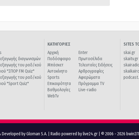
ΚΑΤΗΓΟΡΙΕΣ
SITES 
s
Αρχική
Enter
skai.gr
ιεξαγωγής διαγωνισμών
Ποδόσφαιρο
Πρωτοσέλιδα
skaitv.gr
ιεξαγωγής του ραδ/κού
Μπάσκετ
Τελευταίες Ειδήσεις
skairadi
διού "ΣΠΟΡ FM Quiz"
Αυτοκίνητο
Αρθρογραφίες
skaikair
ιεξαγωγής του ραδ/κού
Sports
Αφιερώματα
podcast.
διού "Sport Quiz"
Επικαιρότητα
Πρόγραμμα TV
Βαθμολογίες
Live-radio
WebTv
 Developed by Gloman S.A.
|
Radio powered by live24.gr
| © 2006 - 2026 bwinΣ