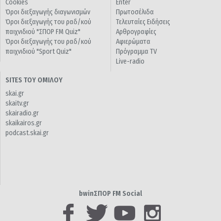
Cookies
Enter
Όροι διεξαγωγής διαγωνισμών
Πρωτοσέλιδα
Όροι διεξαγωγής του ραδ/κού
Τελευταίες Ειδήσεις
παιχνιδιού "ΣΠΟΡ FM Quiz"
Αρθρογραφίες
Όροι διεξαγωγής του ραδ/κού
Αφιερώματα
παιχνιδιού "Sport Quiz"
Πρόγραμμα TV
Live-radio
SITES ΤΟΥ ΟΜΙΛΟΥ
skai.gr
skaitv.gr
skairadio.gr
skaikairos.gr
podcast.skai.gr
bwinΣΠΟΡ FM Social