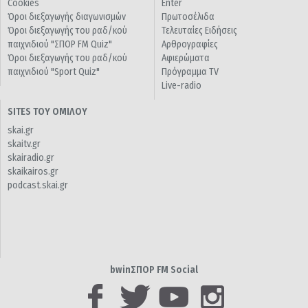
Cookies
Enter
Όροι διεξαγωγής διαγωνισμών
Πρωτοσέλιδα
Όροι διεξαγωγής του ραδ/κού
Τελευταίες Ειδήσεις
παιχνιδιού "ΣΠΟΡ FM Quiz"
Αρθρογραφίες
Όροι διεξαγωγής του ραδ/κού
Αφιερώματα
παιχνιδιού "Sport Quiz"
Πρόγραμμα TV
Live-radio
SITES ΤΟΥ ΟΜΙΛΟΥ
skai.gr
skaitv.gr
skairadio.gr
skaikairos.gr
podcast.skai.gr
bwinΣΠΟΡ FM Social