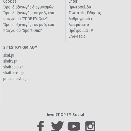
Cookies
Enter
Όροι διεξαγωγής διαγωνισμών
Πρωτοσέλιδα
Όροι διεξαγωγής του ραδ/κού
Τελευταίες Ειδήσεις
παιχνιδιού "ΣΠΟΡ FM Quiz"
Αρθρογραφίες
Όροι διεξαγωγής του ραδ/κού
Αφιερώματα
παιχνιδιού "Sport Quiz"
Πρόγραμμα TV
Live-radio
SITES ΤΟΥ ΟΜΙΛΟΥ
skai.gr
skaitv.gr
skairadio.gr
skaikairos.gr
podcast.skai.gr
bwinΣΠΟΡ FM Social