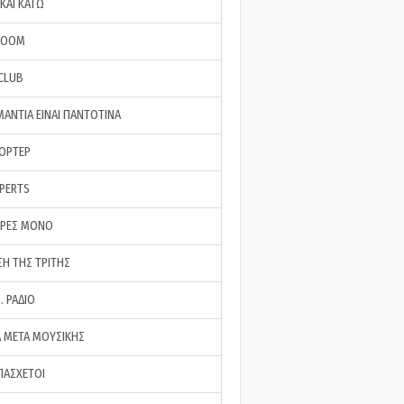
ΚΑΙ ΚΑΤΩ
ROOM
 CLUB
ΜΑΝΤΙΑ ΕΙΝΑΙ ΠΑΝΤΟΤΙΝΑ
ΠΟΡΤΕΡ
XPERTS
ΕΡΕΣ ΜΟΝΟ
ΣΗ ΤΗΣ ΤΡΙΤΗΣ
… ΡΑΔΙΟ
 ΜΕΤΑ ΜΟΥΣΙΚΗΣ
ΠΑΣΧΕΤΟΙ