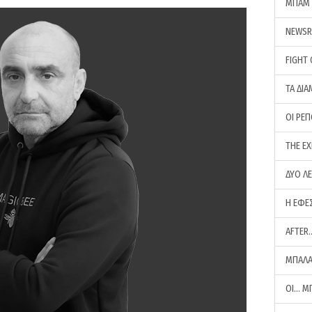
ΜΠΑΜ 
NEWS
FIGHT
ΤΑ ΔΙΑ
ΟΙ ΡΕ
THE E
ΔΥΟ Λ
Η ΕΦΕ
AFTER
ΜΠΑΛΑ
ΟΙ… Μ