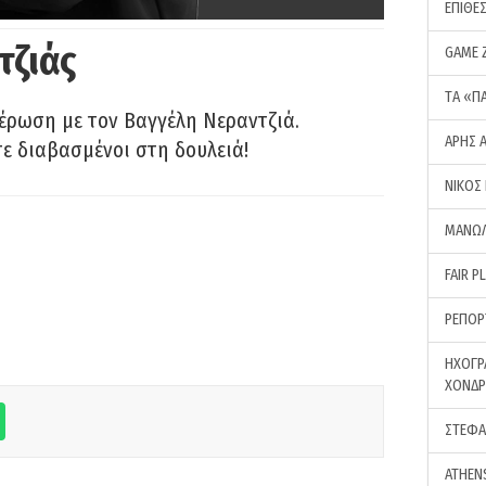
ΕΠΙΘΕ
τζιάς
GAME 
ΤA «Π
έρωση με τον Βαγγέλη Νεραντζιά.
ΑΡΗΣ 
τε διαβασμένοι στη δουλειά!
ΝΙΚΟΣ
ΜΑΝΩΛ
FAIR P
ΡΕΠΟΡ
ΗΧΟΓΡ
ΧΟΝΔ
ΣΤΕΦΑ
ATHEN