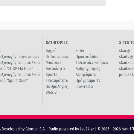
ΚΑΤΗΓΟΡΙΕΣ
SITES 
s
Αρχική
Enter
skai.gr
ιεξαγωγής διαγωνισμών
Ποδόσφαιρο
Πρωτοσέλιδα
skaitv.gr
ιεξαγωγής του ραδ/κού
Μπάσκετ
Τελευταίες Ειδήσεις
skairadi
διού "ΣΠΟΡ FM Quiz"
Αυτοκίνητο
Αρθρογραφίες
skaikair
ιεξαγωγής του ραδ/κού
Sports
Αφιερώματα
podcast.
διού "Sport Quiz"
Επικαιρότητα
Πρόγραμμα TV
Βαθμολογίες
Live-radio
WebTv
 Developed by Gloman S.A.
|
Radio powered by live24.gr
| © 2006 - 2026 bwinΣ