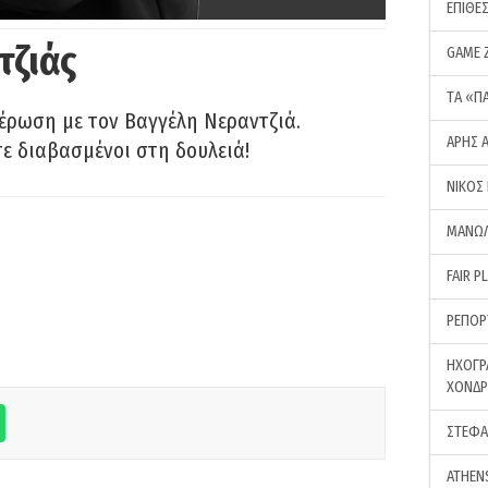
ΕΠΙΘΕ
τζιάς
GAME 
ΤA «Π
έρωση με τον Βαγγέλη Νεραντζιά.
ΑΡΗΣ 
τε διαβασμένοι στη δουλειά!
ΝΙΚΟΣ
ΜΑΝΩΛ
FAIR P
ΡΕΠΟΡ
ΗΧΟΓΡ
ΧΟΝΔ
ΣΤΕΦΑ
ATHEN