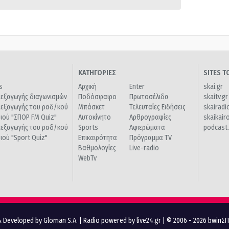
ΚΑΤΗΓΟΡΙΕΣ
SITES 
s
Αρχική
Enter
skai.gr
ιεξαγωγής διαγωνισμών
Ποδόσφαιρο
Πρωτοσέλιδα
skaitv.gr
ιεξαγωγής του ραδ/κού
Μπάσκετ
Τελευταίες Ειδήσεις
skairadi
διού "ΣΠΟΡ FM Quiz"
Αυτοκίνητο
Αρθρογραφίες
skaikair
ιεξαγωγής του ραδ/κού
Sports
Αφιερώματα
podcast.
διού "Sport Quiz"
Επικαιρότητα
Πρόγραμμα TV
Βαθμολογίες
Live-radio
WebTv
 Developed by Gloman S.A.
|
Radio powered by live24.gr
| © 2006 - 2026 bwinΣ