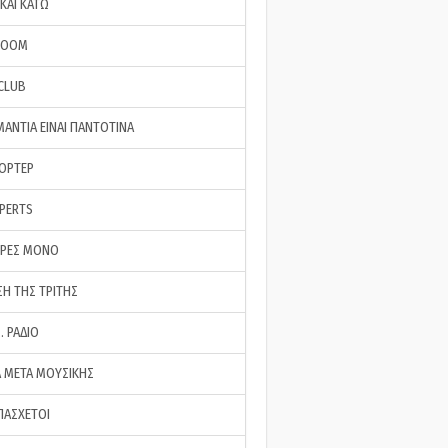
ΚΑΙ ΚΑΤΩ
ROOM
 CLUB
ΜΑΝΤΙΑ ΕΙΝΑΙ ΠΑΝΤΟΤΙΝΑ
ΠΟΡΤΕΡ
XPERTS
ΕΡΕΣ ΜΟΝΟ
ΣΗ ΤΗΣ ΤΡΙΤΗΣ
… ΡΑΔΙΟ
 ΜΕΤΑ ΜΟΥΣΙΚΗΣ
ΠΑΣΧΕΤΟΙ