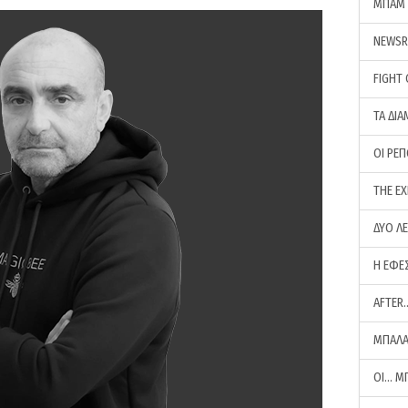
ΜΠΑΜ 
NEWS
FIGHT
ΤΑ ΔΙΑ
ΟΙ ΡΕ
THE E
ΔΥΟ Λ
Η ΕΦΕ
AFTER
ΜΠΑΛΑ
ΟΙ… Μ