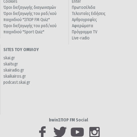
Cookies
Enter
Όροι διεξαγωγής διαγωνισμών
Πρωτοσέλιδα
Όροι διεξαγωγής του ραδ/κού
Τελευταίες Ειδήσεις
παιχνιδιού "ΣΠΟΡ FM Quiz"
Αρθρογραφίες
Όροι διεξαγωγής του ραδ/κού
Αφιερώματα
παιχνιδιού "Sport Quiz"
Πρόγραμμα TV
Live-radio
SITES ΤΟΥ ΟΜΙΛΟΥ
skai.gr
skaitv.gr
skairadio.gr
skaikairos.gr
podcast.skai.gr
bwinΣΠΟΡ FM Social