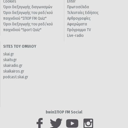
Cookies
Enter
Όροι διεξαγωγής διαγωνισμών
Πρωτοσέλιδα
Όροι διεξαγωγής του ραδ/κού
Τελευταίες Ειδήσεις
παιχνιδιού "ΣΠΟΡ FM Quiz"
Αρθρογραφίες
Όροι διεξαγωγής του ραδ/κού
Αφιερώματα
παιχνιδιού "Sport Quiz"
Πρόγραμμα TV
Live-radio
SITES ΤΟΥ ΟΜΙΛΟΥ
skai.gr
skaitv.gr
skairadio.gr
skaikairos.gr
podcast.skai.gr
bwinΣΠΟΡ FM Social