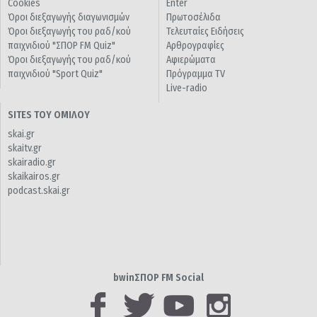
Cookies
Enter
Όροι διεξαγωγής διαγωνισμών
Πρωτοσέλιδα
Όροι διεξαγωγής του ραδ/κού
Τελευταίες Ειδήσεις
παιχνιδιού "ΣΠΟΡ FM Quiz"
Αρθρογραφίες
Όροι διεξαγωγής του ραδ/κού
Αφιερώματα
παιχνιδιού "Sport Quiz"
Πρόγραμμα TV
Live-radio
SITES ΤΟΥ ΟΜΙΛΟΥ
skai.gr
skaitv.gr
skairadio.gr
skaikairos.gr
podcast.skai.gr
bwinΣΠΟΡ FM Social