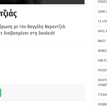
ΕΠΙΘΕ
τζιάς
GAME 
ΤA «Π
έρωση με τον Βαγγέλη Νεραντζιά.
ΑΡΗΣ 
τε διαβασμένοι στη δουλειά!
ΝΙΚΟΣ
ΜΑΝΩΛ
FAIR P
ΡΕΠΟΡ
ΗΧΟΓΡ
ΧΟΝΔ
ΣΤΕΦΑ
ATHEN