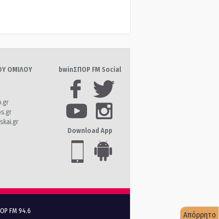
ΤΟΥ ΟΜΙΛΟΥ
bwinΣΠΟΡ FM Social
o.gr
os.gr
skai.gr
Download App
ΠΟΡ FM 94.6
Απόρρητο