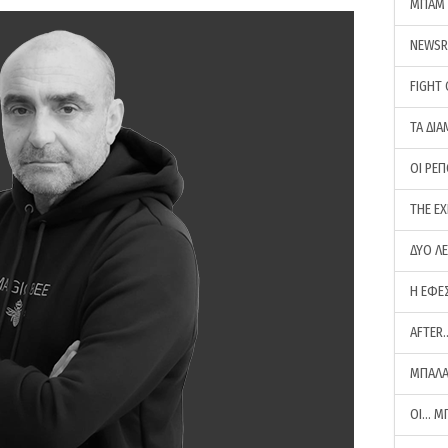
ΜΠΑΜ 
NEWS
FIGHT
ΤΑ ΔΙΑ
ΟΙ ΡΕ
THE E
ΔΥΟ Λ
Η ΕΦΕ
AFTER
ΜΠΑΛΑ
ΟΙ… Μ