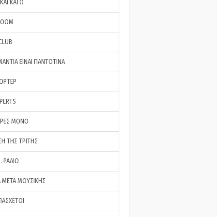
ΚΑΙ ΚΑΤΩ
ROOM
 CLUB
ΜΑΝΤΙΑ ΕΙΝΑΙ ΠΑΝΤΟΤΙΝΑ
ΠΟΡΤΕΡ
XPERTS
ΕΡΕΣ ΜΟΝΟ
ΣΗ ΤΗΣ ΤΡΙΤΗΣ
… ΡΑΔΙΟ
 ΜΕΤΑ ΜΟΥΣΙΚΗΣ
ΠΑΣΧΕΤΟΙ