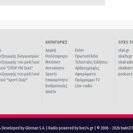
ΚΑΤΗΓΟΡΙΕΣ
SITES 
s
Αρχική
Enter
skai.gr
ιεξαγωγής διαγωνισμών
Ποδόσφαιρο
Πρωτοσέλιδα
skaitv.gr
ιεξαγωγής του ραδ/κού
Μπάσκετ
Τελευταίες Ειδήσεις
skairadi
διού "ΣΠΟΡ FM Quiz"
Αυτοκίνητο
Αρθρογραφίες
skaikair
ιεξαγωγής του ραδ/κού
Sports
Αφιερώματα
podcast.
διού "Sport Quiz"
Επικαιρότητα
Πρόγραμμα TV
Βαθμολογίες
Live-radio
WebTv
 Developed by Gloman S.A.
|
Radio powered by live24.gr
| © 2006 - 2026 bwinΣ