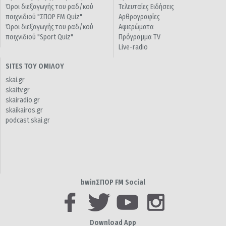
Όροι διεξαγωγής του ραδ/κού
Τελευταίες Ειδήσεις
παιχνιδιού "ΣΠΟΡ FM Quiz"
Αρθρογραφίες
Όροι διεξαγωγής του ραδ/κού
Αφιερώματα
παιχνιδιού "Sport Quiz"
Πρόγραμμα TV
Live-radio
SITES ΤΟΥ ΟΜΙΛΟΥ
skai.gr
skaitv.gr
skairadio.gr
skaikairos.gr
podcast.skai.gr
bwinΣΠΟΡ FM Social
Download App