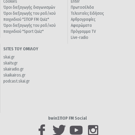
Cookies
Enter
Όροι διεξαγωγής διαγωνισμών
Πρωτοσέλιδα
Όροι διεξαγωγής του ραδ/κού
Τελευταίες Ειδήσεις
παιχνιδιού "ΣΠΟΡ FM Quiz"
Αρθρογραφίες
Όροι διεξαγωγής του ραδ/κού
Αφιερώματα
παιχνιδιού "Sport Quiz"
Πρόγραμμα TV
Live-radio
SITES ΤΟΥ ΟΜΙΛΟΥ
skai.gr
skaitv.gr
skairadio.gr
skaikairos.gr
podcast.skai.gr
bwinΣΠΟΡ FM Social