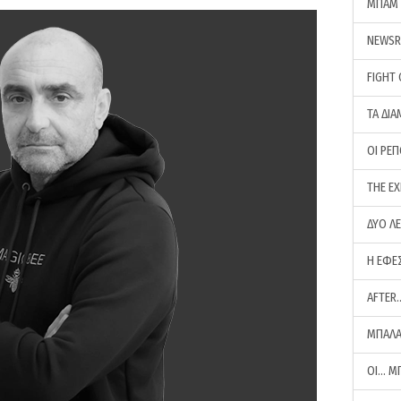
ΜΠΑΜ 
NEWS
FIGHT
ΤΑ ΔΙΑ
ΟΙ ΡΕ
THE E
ΔΥΟ Λ
Η ΕΦΕ
AFTER
ΜΠΑΛΑ
ΟΙ… Μ