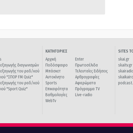
ΚΑΤΗΓΟΡΙΕΣ
SITES 
s
Αρχική
Enter
skai.gr
ιεξαγωγής διαγωνισμών
Ποδόσφαιρο
Πρωτοσέλιδα
skaitv.gr
ιεξαγωγής του ραδ/κού
Μπάσκετ
Τελευταίες Ειδήσεις
skairadi
διού "ΣΠΟΡ FM Quiz"
Αυτοκίνητο
Αρθρογραφίες
skaikair
ιεξαγωγής του ραδ/κού
Sports
Αφιερώματα
podcast.
διού "Sport Quiz"
Επικαιρότητα
Πρόγραμμα TV
Βαθμολογίες
Live-radio
WebTv