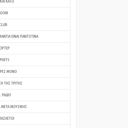
ΚΑΙ ΚΑΤΩ
ROOM
 CLUB
ΜΑΝΤΙΑ ΕΙΝΑΙ ΠΑΝΤΟΤΙΝΑ
ΠΟΡΤΕΡ
XPERTS
ΕΡΕΣ ΜΟΝΟ
ΣΗ ΤΗΣ ΤΡΙΤΗΣ
… ΡΑΔΙΟ
 ΜΕΤΑ ΜΟΥΣΙΚΗΣ
ΠΑΣΧΕΤΟΙ