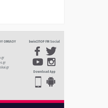
ΤΟΥ ΟΜΙΛΟΥ
bwinΣΠΟΡ FM Social
o.gr
os.gr
skai.gr
Download App