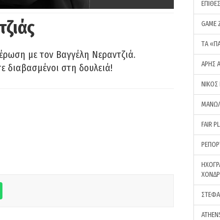
ΕΠΙΘΕ
τζιάς
GAME 
ΤA «Π
έρωση με τον Βαγγέλη Νεραντζιά.
ΑΡΗΣ 
τε διαβασμένοι στη δουλειά!
ΝΙΚΟΣ
ΜΑΝΩΛ
FAIR P
ΡΕΠΟΡ
ΗΧΟΓΡ
ΧΟΝΔ
ΣΤΕΦΑ
ATHEN