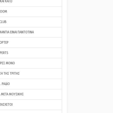
ΚΑΙ ΚΑΤΩ
ROOM
 CLUB
ΜΑΝΤΙΑ ΕΙΝΑΙ ΠΑΝΤΟΤΙΝΑ
ΠΟΡΤΕΡ
XPERTS
ΕΡΕΣ ΜΟΝΟ
ΣΗ ΤΗΣ ΤΡΙΤΗΣ
… ΡΑΔΙΟ
 ΜΕΤΑ ΜΟΥΣΙΚΗΣ
ΠΑΣΧΕΤΟΙ