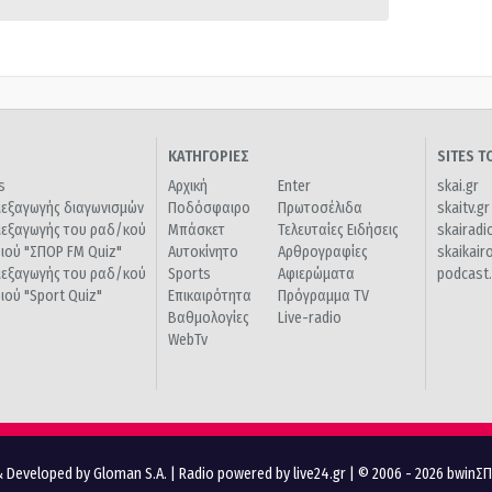
ΚΑΤΗΓΟΡΙΕΣ
SITES 
s
Αρχική
Enter
skai.gr
ιεξαγωγής διαγωνισμών
Ποδόσφαιρο
Πρωτοσέλιδα
skaitv.gr
ιεξαγωγής του ραδ/κού
Μπάσκετ
Τελευταίες Ειδήσεις
skairadi
διού "ΣΠΟΡ FM Quiz"
Αυτοκίνητο
Αρθρογραφίες
skaikair
ιεξαγωγής του ραδ/κού
Sports
Αφιερώματα
podcast.
διού "Sport Quiz"
Επικαιρότητα
Πρόγραμμα TV
Βαθμολογίες
Live-radio
WebTv
 Developed by Gloman S.A.
|
Radio powered by live24.gr
| © 2006 - 2026 bwinΣ