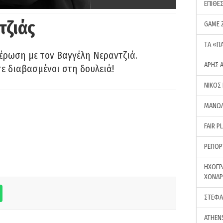
ΕΠΙΘΕ
τζιάς
GAME 
ΤA «Π
έρωση με τον Βαγγέλη Νεραντζιά.
ΑΡΗΣ 
τε διαβασμένοι στη δουλειά!
ΝΙΚΟΣ
ΜΑΝΩΛ
FAIR P
ΡΕΠΟΡ
ΗΧΟΓΡ
ΧΟΝΔ
ΣΤΕΦΑ
ATHEN