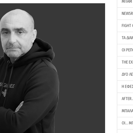
ΜΠΑΜ 
NEWS
FIGHT
ΤΑ ΔΙΑ
ΟΙ ΡΕ
THE E
ΔΥΟ Λ
Η ΕΦΕ
AFTER
ΜΠΑΛΑ
ΟΙ… Μ