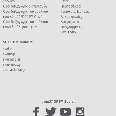
Cookies
Enter
Όροι διεξαγωγής διαγωνισμών
Πρωτοσέλιδα
Όροι διεξαγωγής του ραδ/κού
Τελευταίες Ειδήσεις
παιχνιδιού "ΣΠΟΡ FM Quiz"
Αρθρογραφίες
Όροι διεξαγωγής του ραδ/κού
Αφιερώματα
παιχνιδιού "Sport Quiz"
Πρόγραμμα TV
Live-radio
SITES ΤΟΥ ΟΜΙΛΟΥ
skai.gr
skaitv.gr
skairadio.gr
skaikairos.gr
podcast.skai.gr
bwinΣΠΟΡ FM Social