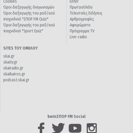
Cookies
Enter
Όροι διεξαγωγής διαγωνισμών
Πρωτοσέλιδα
Όροι διεξαγωγής του ραδ/κού
Τελευταίες Ειδήσεις
παιχνιδιού "ΣΠΟΡ FM Quiz"
Αρθρογραφίες
Όροι διεξαγωγής του ραδ/κού
Αφιερώματα
παιχνιδιού "Sport Quiz"
Πρόγραμμα TV
Live-radio
SITES ΤΟΥ ΟΜΙΛΟΥ
skai.gr
skaitv.gr
skairadio.gr
skaikairos.gr
podcast.skai.gr
bwinΣΠΟΡ FM Social