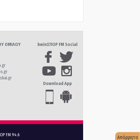
ΤΟΥ ΟΜΙΛΟΥ
bwinΣΠΟΡ FM Social
o.gr
os.gr
skai.gr
Download App
ΠΟΡ FM 94.6
Απόρρητο