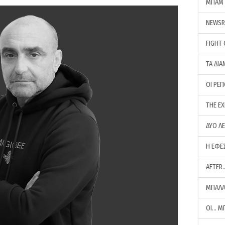
ΜΠΑΜ 
NEWS
FIGHT
ΤΑ ΔΙΑ
ΟΙ ΡΕ
THE E
ΔΥΟ Λ
Η ΕΦΕ
AFTER
ΜΠΑΛΑ
ΟΙ… Μ