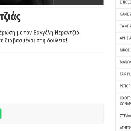
ΕΠΙΘΕ
τζιάς
GAME 
ΤA «Π
έρωση με τον Βαγγέλη Νεραντζιά.
ΑΡΗΣ 
τε διαβασμένοι στη δουλειά!
ΝΙΚΟΣ
ΜΑΝΩΛ
FAIR P
ΡΕΠΟΡ
ΗΧΟΓΡ
ΧΟΝΔ
ΣΤΕΦΑ
ATHEN