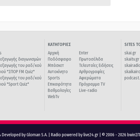
ΚΑΤΗΓΟΡΙΕΣ
SITES 
s
Αρχική
Enter
skai.gr
ιεξαγωγής διαγωνισμών
Ποδόσφαιρο
Πρωτοσέλιδα
skaitv.gr
ιεξαγωγής του ραδ/κού
Μπάσκετ
Τελευταίες Ειδήσεις
skairadi
διού "ΣΠΟΡ FM Quiz"
Αυτοκίνητο
Αρθρογραφίες
skaikair
ιεξαγωγής του ραδ/κού
Sports
Αφιερώματα
podcast.
διού "Sport Quiz"
Επικαιρότητα
Πρόγραμμα TV
Βαθμολογίες
Live-radio
WebTv
 Developed by Gloman S.A.
|
Radio powered by live24.gr
| © 2006 - 2026 bwinΣ