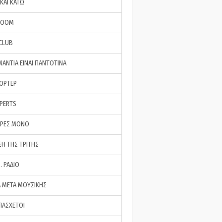
ΚΑΙ ΚΑΤΩ
ROOM
 CLUB
ΜΑΝΤΙΑ ΕΙΝΑΙ ΠΑΝΤΟΤΙΝΑ
ΠΟΡΤΕΡ
XPERTS
ΕΡΕΣ ΜΟΝΟ
ΣΗ ΤΗΣ ΤΡΙΤΗΣ
… ΡΑΔΙΟ
 ΜΕΤΑ ΜΟΥΣΙΚΗΣ
ΠΑΣΧΕΤΟΙ