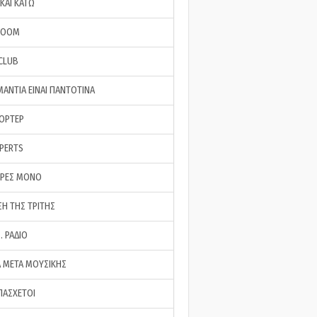
ΚΑΙ ΚΑΤΩ
ROOM
 CLUB
ΜΑΝΤΙΑ ΕΙΝΑΙ ΠΑΝΤΟΤΙΝΑ
ΠΟΡΤΕΡ
XPERTS
ΕΡΕΣ ΜΟΝΟ
ΣΗ ΤΗΣ ΤΡΙΤΗΣ
… ΡΑΔΙΟ
 ΜΕΤΑ ΜΟΥΣΙΚΗΣ
ΠΑΣΧΕΤΟΙ