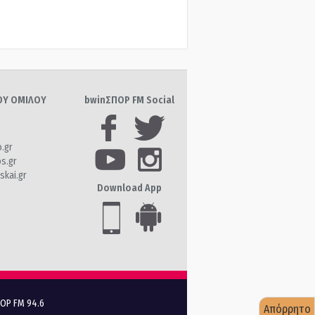
ΤΟΥ ΟΜΙΛΟΥ
bwinΣΠΟΡ FM Social
o.gr
os.gr
skai.gr
Download App
ΠΟΡ FM 94.6
Απόρρητο