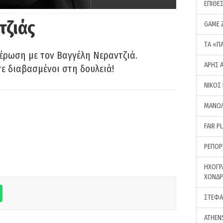
ΕΠΙΘΕ
τζιάς
GAME 
ΤA «Π
έρωση με τον Βαγγέλη Νεραντζιά.
ΑΡΗΣ 
τε διαβασμένοι στη δουλειά!
ΝΙΚΟΣ
ΜΑΝΩΛ
FAIR P
ΡΕΠΟΡ
ΗΧΟΓΡ
ΧΟΝΔ
ΣΤΕΦΑ
ATHEN