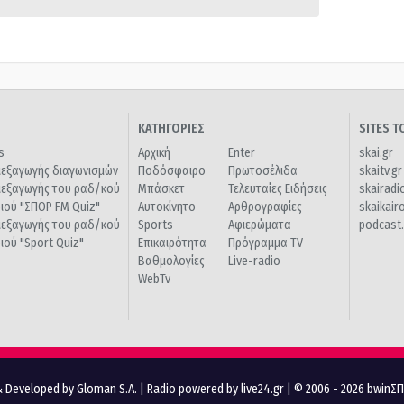
ΚΑΤΗΓΟΡΙΕΣ
SITES 
s
Αρχική
Enter
skai.gr
ιεξαγωγής διαγωνισμών
Ποδόσφαιρο
Πρωτοσέλιδα
skaitv.gr
ιεξαγωγής του ραδ/κού
Μπάσκετ
Τελευταίες Ειδήσεις
skairadi
διού "ΣΠΟΡ FM Quiz"
Αυτοκίνητο
Αρθρογραφίες
skaikair
ιεξαγωγής του ραδ/κού
Sports
Αφιερώματα
podcast.
διού "Sport Quiz"
Επικαιρότητα
Πρόγραμμα TV
Βαθμολογίες
Live-radio
WebTv
 Developed by Gloman S.A.
|
Radio powered by live24.gr
| © 2006 - 2026 bwinΣ