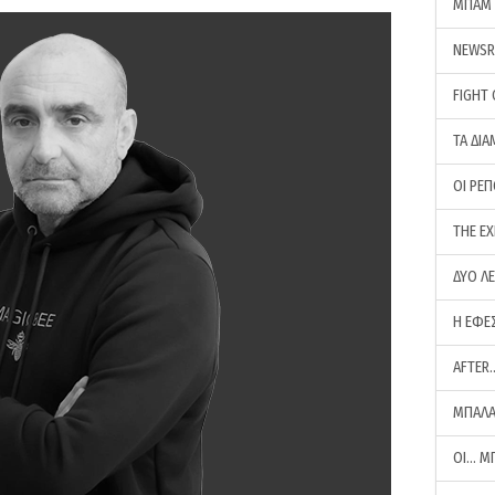
ΜΠΑΜ 
NEWS
FIGHT
ΤΑ ΔΙΑ
ΟΙ ΡΕ
THE E
ΔΥΟ Λ
Η ΕΦΕ
AFTER
ΜΠΑΛΑ
ΟΙ… Μ