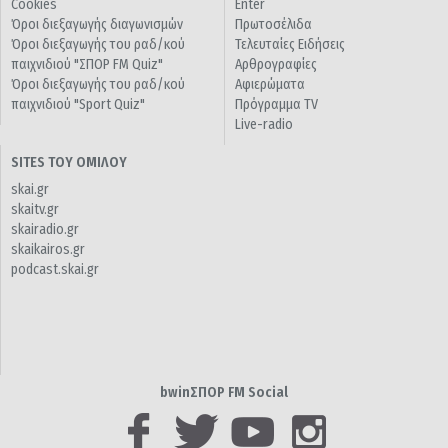
Cookies
Enter
Όροι διεξαγωγής διαγωνισμών
Πρωτοσέλιδα
Όροι διεξαγωγής του ραδ/κού
Τελευταίες Ειδήσεις
παιχνιδιού "ΣΠΟΡ FM Quiz"
Αρθρογραφίες
Όροι διεξαγωγής του ραδ/κού
Αφιερώματα
παιχνιδιού "Sport Quiz"
Πρόγραμμα TV
Live-radio
SITES ΤΟΥ ΟΜΙΛΟΥ
skai.gr
skaitv.gr
skairadio.gr
skaikairos.gr
podcast.skai.gr
bwinΣΠΟΡ FM Social