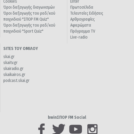
Cookies
Enter
Όροι διεξαγωγής διαγωνισμών
Πρωτοσέλιδα
Όροι διεξαγωγής του ραδ/κού
Τελευταίες Ειδήσεις
παιχνιδιού "ΣΠΟΡ FM Quiz"
Αρθρογραφίες
Όροι διεξαγωγής του ραδ/κού
Αφιερώματα
παιχνιδιού "Sport Quiz"
Πρόγραμμα TV
Live-radio
SITES ΤΟΥ ΟΜΙΛΟΥ
skai.gr
skaitv.gr
skairadio.gr
skaikairos.gr
podcast.skai.gr
bwinΣΠΟΡ FM Social