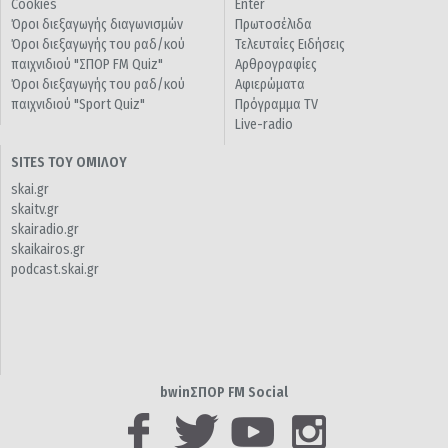
Cookies
Enter
Όροι διεξαγωγής διαγωνισμών
Πρωτοσέλιδα
Όροι διεξαγωγής του ραδ/κού
Τελευταίες Ειδήσεις
παιχνιδιού "ΣΠΟΡ FM Quiz"
Αρθρογραφίες
Όροι διεξαγωγής του ραδ/κού
Αφιερώματα
παιχνιδιού "Sport Quiz"
Πρόγραμμα TV
Live-radio
SITES ΤΟΥ ΟΜΙΛΟΥ
skai.gr
skaitv.gr
skairadio.gr
skaikairos.gr
podcast.skai.gr
bwinΣΠΟΡ FM Social