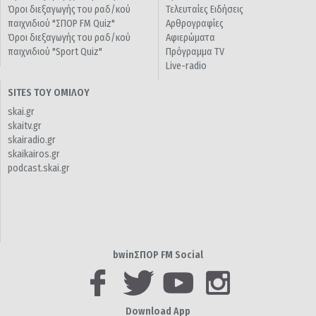
Όροι διεξαγωγής του ραδ/κού
Τελευταίες Ειδήσεις
παιχνιδιού "ΣΠΟΡ FM Quiz"
Αρθρογραφίες
Όροι διεξαγωγής του ραδ/κού
Αφιερώματα
παιχνιδιού "Sport Quiz"
Πρόγραμμα TV
Live-radio
SITES ΤΟΥ ΟΜΙΛΟΥ
skai.gr
skaitv.gr
skairadio.gr
skaikairos.gr
podcast.skai.gr
bwinΣΠΟΡ FM Social
Download App