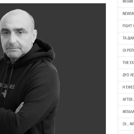
ΜΠΑΜ 
NEWS
FIGHT
ΤΑ ΔΙΑ
ΟΙ ΡΕ
THE E
ΔΥΟ Λ
Η ΕΦΕ
AFTER
ΜΠΑΛΑ
ΟΙ… Μ