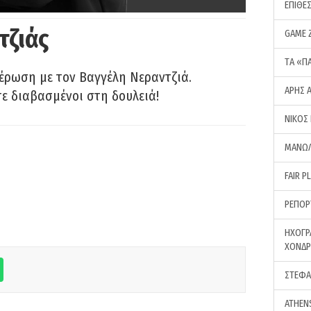
ΕΠΙΘΕ
τζιάς
GAME 
ΤA «Π
έρωση με τον Βαγγέλη Νεραντζιά.
ΑΡΗΣ 
τε διαβασμένοι στη δουλειά!
ΝΙΚΟΣ
ΜΑΝΩΛ
FAIR P
ΡΕΠΟΡ
ΗΧΟΓΡ
ΧΟΝΔ
ΣΤΕΦΑ
ATHEN