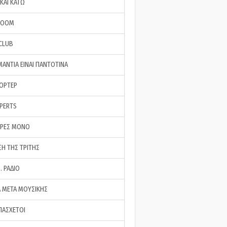
ΚΑΙ ΚΑΤΩ
ROOM
 CLUB
ΜΑΝΤΙΑ ΕΙΝΑΙ ΠΑΝΤΟΤΙΝΑ
ΠΟΡΤΕΡ
XPERTS
ΕΡΕΣ ΜΟΝΟ
ΣΗ ΤΗΣ ΤΡΙΤΗΣ
… ΡΑΔΙΟ
 ΜΕΤΑ ΜΟΥΣΙΚΗΣ
ΠΑΣΧΕΤΟΙ