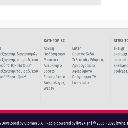
ΚΑΤΗΓΟΡΙΕΣ
SITES 
s
Αρχική
Enter
skai.gr
ιεξαγωγής διαγωνισμών
Ποδόσφαιρο
Πρωτοσέλιδα
skaitv.gr
ιεξαγωγής του ραδ/κού
Μπάσκετ
Τελευταίες Ειδήσεις
skairadi
διού "ΣΠΟΡ FM Quiz"
Αυτοκίνητο
Αρθρογραφίες
skaikair
ιεξαγωγής του ραδ/κού
Sports
Αφιερώματα
podcast.
διού "Sport Quiz"
Επικαιρότητα
Πρόγραμμα TV
Βαθμολογίες
Live-radio
WebTv
 Developed by Gloman S.A.
|
Radio powered by live24.gr
| © 2006 - 2026 bwinΣ