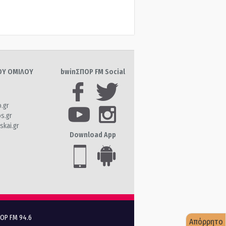
ΤΟΥ ΟΜΙΛΟΥ
bwinΣΠΟΡ FM Social
o.gr
os.gr
skai.gr
Download App
ΠΟΡ FM 94.6
Απόρρητο