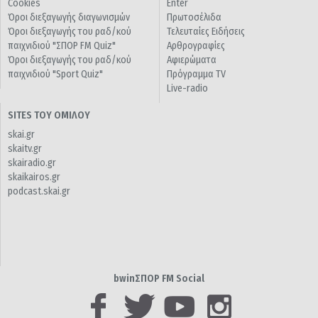
Cookies
Enter
Όροι διεξαγωγής διαγωνισμών
Πρωτοσέλιδα
Όροι διεξαγωγής του ραδ/κού
Τελευταίες Ειδήσεις
παιχνιδιού "ΣΠΟΡ FM Quiz"
Αρθρογραφίες
Όροι διεξαγωγής του ραδ/κού
Αφιερώματα
παιχνιδιού "Sport Quiz"
Πρόγραμμα TV
Live-radio
SITES ΤΟΥ ΟΜΙΛΟΥ
skai.gr
skaitv.gr
skairadio.gr
skaikairos.gr
podcast.skai.gr
bwinΣΠΟΡ FM Social