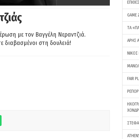
ΕΠΙΘΕ
τζιάς
GAME 
ΤA «Π
έρωση με τον Βαγγέλη Νεραντζιά.
ΑΡΗΣ 
τε διαβασμένοι στη δουλειά!
ΝΙΚΟΣ
ΜΑΝΩΛ
FAIR P
ΡΕΠΟΡ
ΗΧΟΓΡ
ΧΟΝΔ
ΣΤΕΦΑ
ATHEN