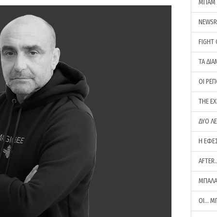
ΜΠΑΜ 
NEWS
FIGHT
ΤΑ ΔΙΑ
ΟΙ ΡΕ
THE E
ΔΥΟ Λ
Η ΕΦΕ
AFTER
ΜΠΑΛΑ
ΟΙ… Μ