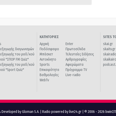
ΚΑΤΗΓΟΡΙΕΣ
SITES 
s
Αρχική
Enter
skai.gr
ιεξαγωγής διαγωνισμών
Ποδόσφαιρο
Πρωτοσέλιδα
skaitv.gr
ιεξαγωγής του ραδ/κού
Μπάσκετ
Τελευταίες Ειδήσεις
skairadi
διού "ΣΠΟΡ FM Quiz"
Αυτοκίνητο
Αρθρογραφίες
skaikair
ιεξαγωγής του ραδ/κού
Sports
Αφιερώματα
podcast.
διού "Sport Quiz"
Επικαιρότητα
Πρόγραμμα TV
Βαθμολογίες
Live-radio
WebTv
 Developed by Gloman S.A.
|
Radio powered by live24.gr
| © 2006 - 2026 bwinΣ