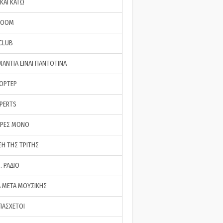
ΚΑΙ ΚΑΤΩ
ROOM
 CLUB
ΜΑΝΤΙΑ ΕΙΝΑΙ ΠΑΝΤΟΤΙΝΑ
ΠΟΡΤΕΡ
XPERTS
ΕΡΕΣ ΜΟΝΟ
ΣΗ ΤΗΣ ΤΡΙΤΗΣ
… ΡΑΔΙΟ
 ΜΕΤΑ ΜΟΥΣΙΚΗΣ
ΠΑΣΧΕΤΟΙ