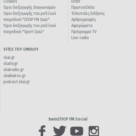
Cookies
Enter
Όροι διεξαγωγής διαγωνισμών
Πρωτοσέλιδα
Όροι διεξαγωγής του ραδ/κού
Τελευταίες Ειδήσεις
παιχνιδιού "ΣΠΟΡ FM Quiz"
Αρθρογραφίες
Όροι διεξαγωγής του ραδ/κού
Αφιερώματα
παιχνιδιού "Sport Quiz"
Πρόγραμμα TV
Live-radio
SITES ΤΟΥ ΟΜΙΛΟΥ
skai.gr
skaitv.gr
skairadio.gr
skaikairos.gr
podcast.skai.gr
bwinΣΠΟΡ FM Social