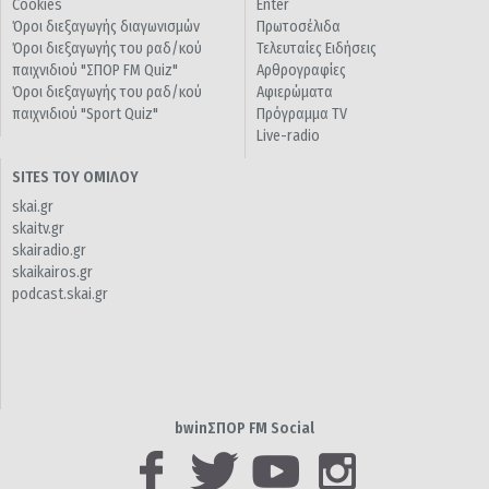
Cookies
Enter
Όροι διεξαγωγής διαγωνισμών
Πρωτοσέλιδα
Όροι διεξαγωγής του ραδ/κού
Τελευταίες Ειδήσεις
παιχνιδιού "ΣΠΟΡ FM Quiz"
Αρθρογραφίες
Όροι διεξαγωγής του ραδ/κού
Αφιερώματα
παιχνιδιού "Sport Quiz"
Πρόγραμμα TV
Live-radio
SITES ΤΟΥ ΟΜΙΛΟΥ
skai.gr
skaitv.gr
skairadio.gr
skaikairos.gr
podcast.skai.gr
bwinΣΠΟΡ FM Social