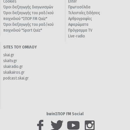
Cookies
Enter
Όροι διεξαγωγής διαγωνισμών
Πρωτοσέλιδα
Όροι διεξαγωγής του ραδ/κού
Τελευταίες Ειδήσεις
παιχνιδιού "ΣΠΟΡ FM Quiz"
Αρθρογραφίες
Όροι διεξαγωγής του ραδ/κού
Αφιερώματα
παιχνιδιού "Sport Quiz"
Πρόγραμμα TV
Live-radio
SITES ΤΟΥ ΟΜΙΛΟΥ
skai.gr
skaitv.gr
skairadio.gr
skaikairos.gr
podcast.skai.gr
bwinΣΠΟΡ FM Social