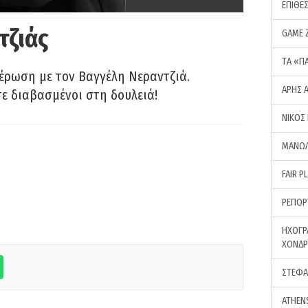
ΕΠΙΘΕ
τζιάς
GAME 
ΤA «Π
έρωση με τον Βαγγέλη Νεραντζιά.
ΑΡΗΣ 
τε διαβασμένοι στη δουλειά!
ΝΙΚΟΣ
ΜΑΝΩΛ
FAIR P
ΡΕΠΟΡ
ΗΧΟΓΡ
ΧΟΝΔ
ΣΤΕΦΑ
ATHEN