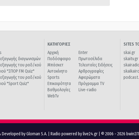
ΚΑΤΗΓΟΡΙΕΣ
SITES 
s
Αρχική
Enter
skai.gr
ιεξαγωγής διαγωνισμών
Ποδόσφαιρο
Πρωτοσέλιδα
skaitv.gr
ιεξαγωγής του ραδ/κού
Μπάσκετ
Τελευταίες Ειδήσεις
skairadi
διού "ΣΠΟΡ FM Quiz"
Αυτοκίνητο
Αρθρογραφίες
skaikair
ιεξαγωγής του ραδ/κού
Sports
Αφιερώματα
podcast.
διού "Sport Quiz"
Επικαιρότητα
Πρόγραμμα TV
Βαθμολογίες
Live-radio
WebTv
 Developed by Gloman S.A.
|
Radio powered by live24.gr
| © 2006 - 2026 bwinΣ