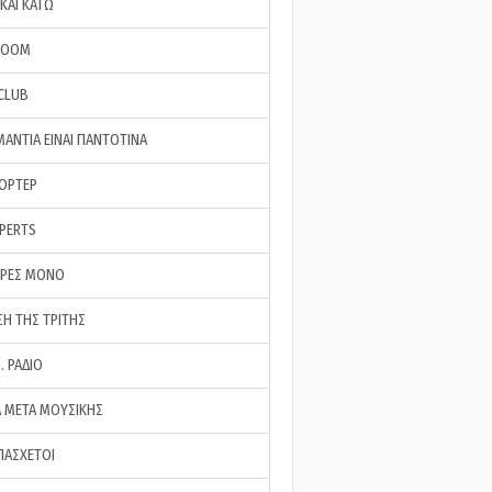
ΚΑΙ ΚΑΤΩ
ROOM
 CLUB
ΜΑΝΤΙΑ ΕΙΝΑΙ ΠΑΝΤΟΤΙΝΑ
ΠΟΡΤΕΡ
XPERTS
ΕΡΕΣ ΜΟΝΟ
ΣΗ ΤΗΣ ΤΡΙΤΗΣ
… ΡΑΔΙΟ
 ΜΕΤΑ ΜΟΥΣΙΚΗΣ
ΠΑΣΧΕΤΟΙ