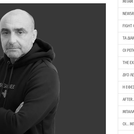
ΜΠΑΜ 
NEWS
FIGHT
ΤΑ ΔΙΑ
ΟΙ ΡΕ
THE E
ΔΥΟ Λ
Η ΕΦΕ
AFTER
ΜΠΑΛΑ
ΟΙ… Μ