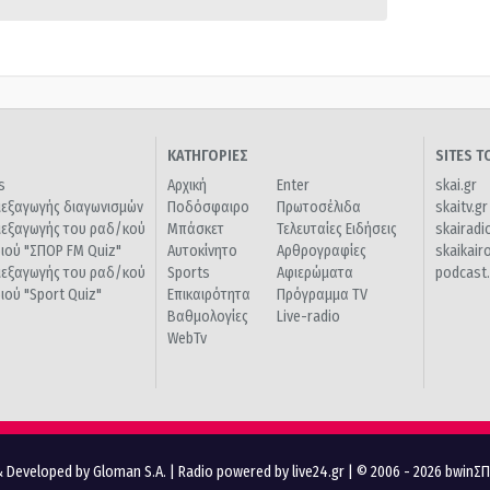
ΚΑΤΗΓΟΡΙΕΣ
SITES 
s
Αρχική
Enter
skai.gr
ιεξαγωγής διαγωνισμών
Ποδόσφαιρο
Πρωτοσέλιδα
skaitv.gr
ιεξαγωγής του ραδ/κού
Μπάσκετ
Τελευταίες Ειδήσεις
skairadi
διού "ΣΠΟΡ FM Quiz"
Αυτοκίνητο
Αρθρογραφίες
skaikair
ιεξαγωγής του ραδ/κού
Sports
Αφιερώματα
podcast.
διού "Sport Quiz"
Επικαιρότητα
Πρόγραμμα TV
Βαθμολογίες
Live-radio
WebTv
 Developed by Gloman S.A.
|
Radio powered by live24.gr
| © 2006 - 2026 bwinΣ