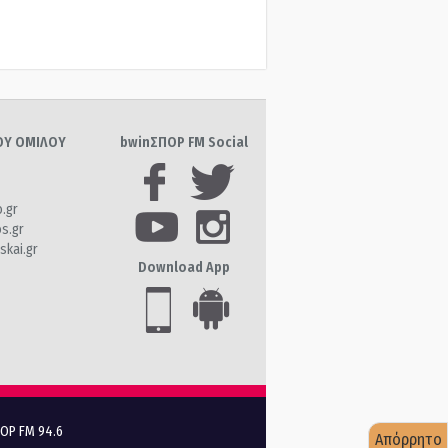
ΤΟΥ ΟΜΙΛΟΥ
bwinΣΠΟΡ FM Social
o.gr
os.gr
skai.gr
Download App
ΠΟΡ FM 94.6
Απόρρητο