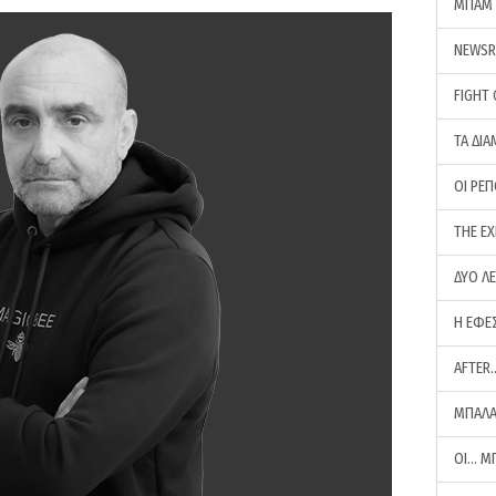
ΜΠΑΜ 
NEWS
FIGHT
ΤΑ ΔΙΑ
ΟΙ ΡΕ
THE E
ΔΥΟ Λ
Η ΕΦΕ
AFTER
ΜΠΑΛΑ
ΟΙ… Μ