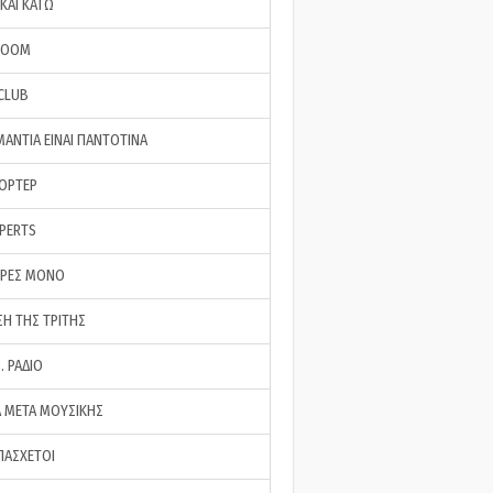
ΚΑΙ ΚΑΤΩ
ROOM
 CLUB
ΜΑΝΤΙΑ ΕΙΝΑΙ ΠΑΝΤΟΤΙΝΑ
ΠΟΡΤΕΡ
XPERTS
ΕΡΕΣ ΜΟΝΟ
ΣΗ ΤΗΣ ΤΡΙΤΗΣ
… ΡΑΔΙΟ
 ΜΕΤΑ ΜΟΥΣΙΚΗΣ
ΠΑΣΧΕΤΟΙ