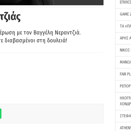
ΕΠΙΘΕ
τζιάς
GAME 
ΤA «Π
έρωση με τον Βαγγέλη Νεραντζιά.
ΑΡΗΣ 
τε διαβασμένοι στη δουλειά!
ΝΙΚΟΣ
ΜΑΝΩΛ
FAIR P
ΡΕΠΟΡ
ΗΧΟΓΡ
ΧΟΝΔ
ΣΤΕΦΑ
ATHEN