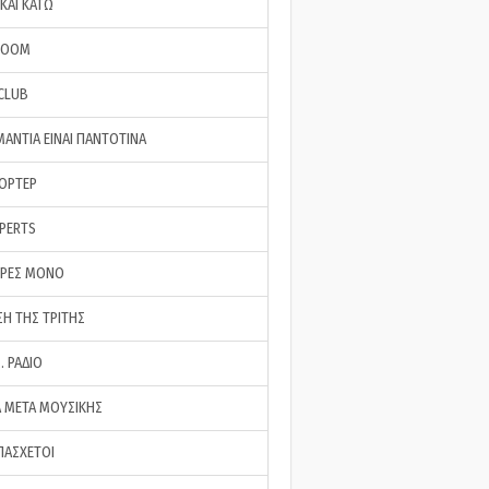
ΚΑΙ ΚΑΤΩ
ROOM
 CLUB
ΜΑΝΤΙΑ ΕΙΝΑΙ ΠΑΝΤΟΤΙΝΑ
ΠΟΡΤΕΡ
XPERTS
ΕΡΕΣ ΜΟΝΟ
ΣΗ ΤΗΣ ΤΡΙΤΗΣ
… ΡΑΔΙΟ
 ΜΕΤΑ ΜΟΥΣΙΚΗΣ
ΠΑΣΧΕΤΟΙ