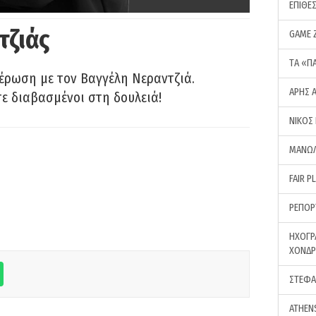
ΕΠΙΘΕ
τζιάς
GAME 
ΤA «Π
έρωση με τον Βαγγέλη Νεραντζιά.
ΑΡΗΣ 
τε διαβασμένοι στη δουλειά!
ΝΙΚΟΣ
ΜΑΝΩΛ
FAIR P
ΡΕΠΟΡ
ΗΧΟΓΡ
ΧΟΝΔ
ΣΤΕΦΑ
ATHEN