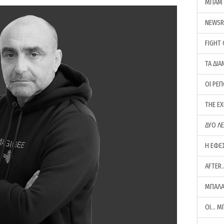
ΜΠΑΜ 
NEWS
FIGHT
ΤΑ ΔΙΑ
ΟΙ ΡΕ
THE E
ΔΥΟ Λ
Η ΕΦΕ
AFTER
ΜΠΑΛΑ
ΟΙ… Μ