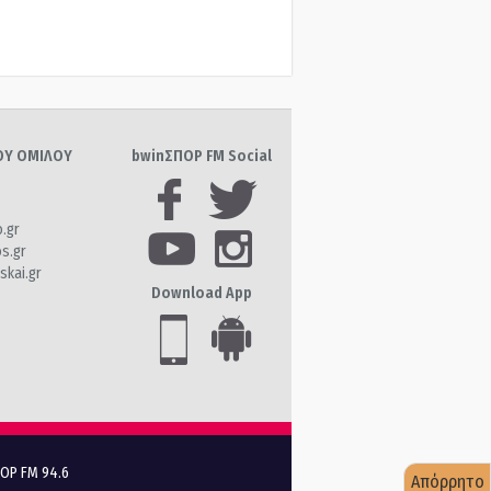
ΤΟΥ ΟΜΙΛΟΥ
bwinΣΠΟΡ FM Social
o.gr
os.gr
skai.gr
Download App
ΠΟΡ FM 94.6
Απόρρητο