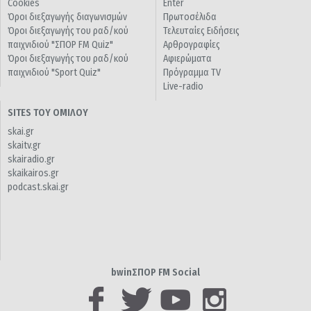
Cookies
Enter
Όροι διεξαγωγής διαγωνισμών
Πρωτοσέλιδα
Όροι διεξαγωγής του ραδ/κού
Τελευταίες Ειδήσεις
παιχνιδιού "ΣΠΟΡ FM Quiz"
Αρθρογραφίες
Όροι διεξαγωγής του ραδ/κού
Αφιερώματα
παιχνιδιού "Sport Quiz"
Πρόγραμμα TV
Live-radio
SITES ΤΟΥ ΟΜΙΛΟΥ
skai.gr
skaitv.gr
skairadio.gr
skaikairos.gr
podcast.skai.gr
bwinΣΠΟΡ FM Social