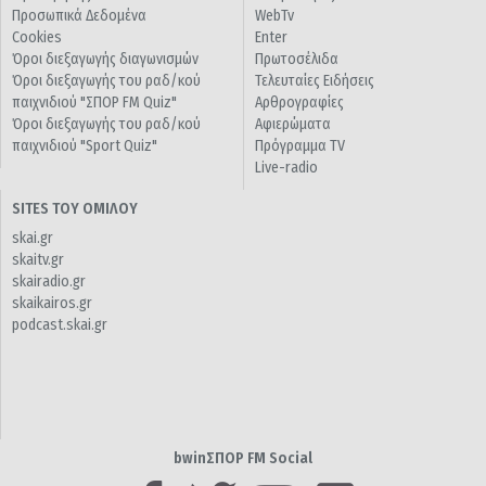
Προσωπικά Δεδομένα
WebTv
Cookies
Enter
Όροι διεξαγωγής διαγωνισμών
Πρωτοσέλιδα
Όροι διεξαγωγής του ραδ/κού
Τελευταίες Ειδήσεις
παιχνιδιού "ΣΠΟΡ FM Quiz"
Αρθρογραφίες
Όροι διεξαγωγής του ραδ/κού
Αφιερώματα
παιχνιδιού "Sport Quiz"
Πρόγραμμα TV
Live-radio
SITES ΤΟΥ ΟΜΙΛΟΥ
skai.gr
skaitv.gr
skairadio.gr
skaikairos.gr
podcast.skai.gr
bwinΣΠΟΡ FM Social