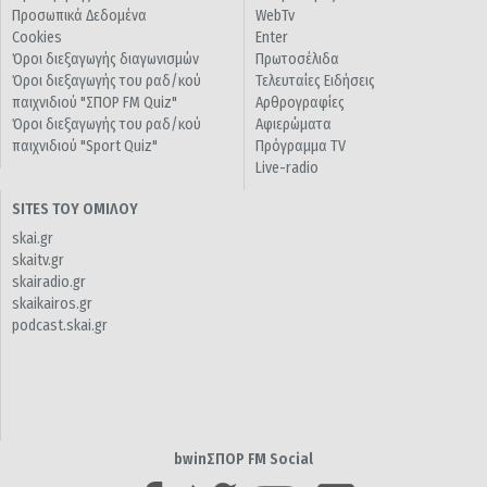
Προσωπικά Δεδομένα
WebTv
Cookies
Enter
Όροι διεξαγωγής διαγωνισμών
Πρωτοσέλιδα
Όροι διεξαγωγής του ραδ/κού
Τελευταίες Ειδήσεις
παιχνιδιού "ΣΠΟΡ FM Quiz"
Αρθρογραφίες
Όροι διεξαγωγής του ραδ/κού
Αφιερώματα
παιχνιδιού "Sport Quiz"
Πρόγραμμα TV
Live-radio
SITES ΤΟΥ ΟΜΙΛΟΥ
skai.gr
skaitv.gr
skairadio.gr
skaikairos.gr
podcast.skai.gr
bwinΣΠΟΡ FM Social