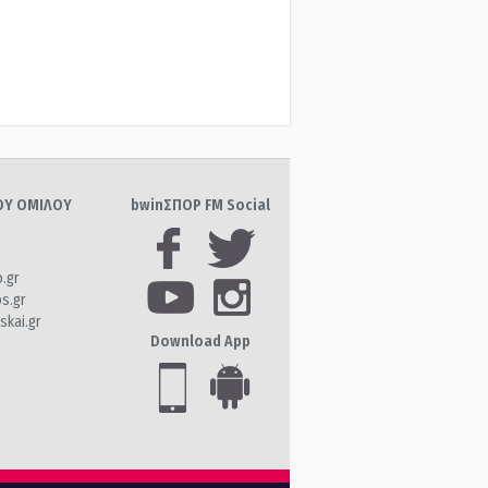
ΤΟΥ ΟΜΙΛΟΥ
bwinΣΠΟΡ FM Social
o.gr
os.gr
skai.gr
Download App