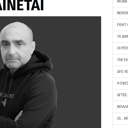
ΙΝΕΤΑΙ
ΜΠΑΜ 
NEWS
FIGHT
ΤΑ ΔΙΑ
ΟΙ ΡΕ
THE E
ΔΥΟ Λ
Η ΕΦΕ
AFTER
ΜΠΑΛΑ
ΟΙ… Μ