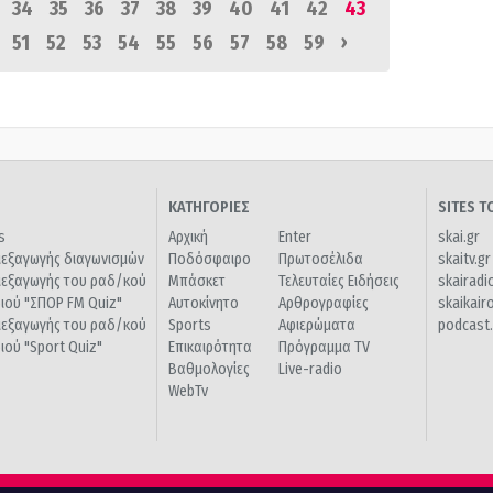
34
35
36
37
38
39
40
41
42
43
›
51
52
53
54
55
56
57
58
59
ΚΑΤΗΓΟΡΙΕΣ
SITES 
s
Αρχική
Enter
skai.gr
ιεξαγωγής διαγωνισμών
Ποδόσφαιρο
Πρωτοσέλιδα
skaitv.gr
ιεξαγωγής του ραδ/κού
Μπάσκετ
Τελευταίες Ειδήσεις
skairadi
διού "ΣΠΟΡ FM Quiz"
Αυτοκίνητο
Αρθρογραφίες
skaikair
ιεξαγωγής του ραδ/κού
Sports
Αφιερώματα
podcast.
διού "Sport Quiz"
Επικαιρότητα
Πρόγραμμα TV
Βαθμολογίες
Live-radio
WebTv