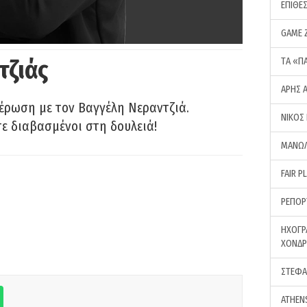
ΕΠΙΘΕ
GAME 
τζιάς
ΤA «Π
ΑΡΗΣ 
έρωση με τον Βαγγέλη Νεραντζιά.
ΝΙΚΟΣ
τε διαβασμένοι στη δουλειά!
ΜΑΝΩΛ
FAIR P
ΡΕΠΟΡ
ΗΧΟΓΡ
ΧΟΝΔ
ΣΤΕΦΑ
ATHEN