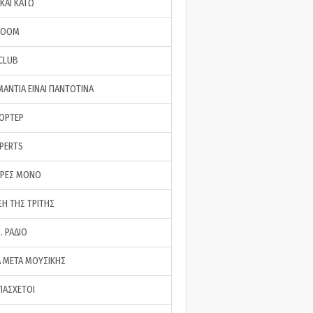
ΚΑΙ ΚΑΤΩ
ROOM
 CLUB
ΜΑΝΤΙΑ ΕΙΝΑΙ ΠΑΝΤΟΤΙΝΑ
ΠΟΡΤΕΡ
XPERTS
ΕΡΕΣ ΜΟΝΟ
ΣΗ ΤΗΣ ΤΡΙΤΗΣ
… ΡΑΔΙΟ
 ΜΕΤΑ ΜΟΥΣΙΚΗΣ
ΠΑΣΧΕΤΟΙ