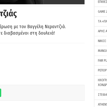
ΕΠΙΘΕ
τζιάς
GAME 
ΤA «Π
έρωση με τον Βαγγέλη Νεραντζιά.
ΑΡΗΣ 
τε διαβασμένοι στη δουλειά!
ΝΙΚΟΣ
ΜΑΝΩΛ
FAIR P
ΡΕΠΟΡ
ΗΧΟΓΡ
ΧΟΝΔ
ΣΤΕΦΑ
ATHEN