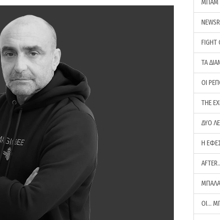
ΜΠΑΜ 
NEWS
FIGHT
ΤΑ ΔΙΑ
ΟΙ ΡΕ
THE E
ΔΥΟ Λ
Η ΕΦΕ
AFTER
ΜΠΑΛΑ
ΟΙ… Μ