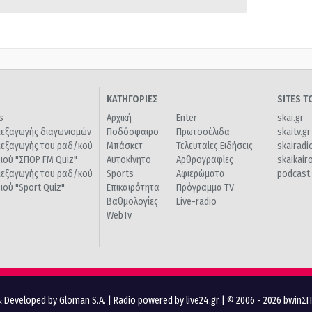
ΚΑΤΗΓΟΡΙΕΣ
SITES 
s
Αρχική
Enter
skai.gr
ιεξαγωγής διαγωνισμών
Ποδόσφαιρο
Πρωτοσέλιδα
skaitv.gr
ιεξαγωγής του ραδ/κού
Μπάσκετ
Τελευταίες Ειδήσεις
skairadi
διού "ΣΠΟΡ FM Quiz"
Αυτοκίνητο
Αρθρογραφίες
skaikair
ιεξαγωγής του ραδ/κού
Sports
Αφιερώματα
podcast.
διού "Sport Quiz"
Επικαιρότητα
Πρόγραμμα TV
Βαθμολογίες
Live-radio
WebTv
 Developed by Gloman S.A.
|
Radio powered by live24.gr
| © 2006 - 2026 bwinΣ