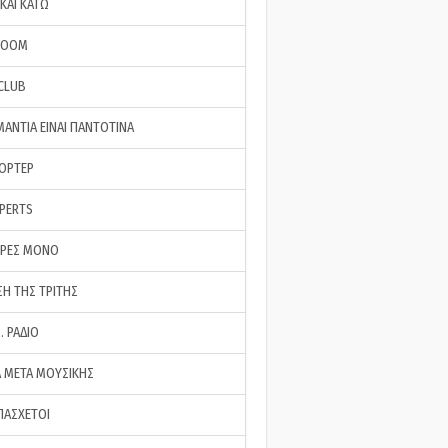
ΚΑΙ ΚΑΤΩ
ROOM
 CLUB
ΜΑΝΤΙΑ ΕΙΝΑΙ ΠΑΝΤΟΤΙΝΑ
ΠΟΡΤΕΡ
XPERTS
ΕΡΕΣ ΜΟΝΟ
ΣΗ ΤΗΣ ΤΡΙΤΗΣ
… ΡΑΔΙΟ
 ΜΕΤΑ ΜΟΥΣΙΚΗΣ
ΠΑΣΧΕΤΟΙ