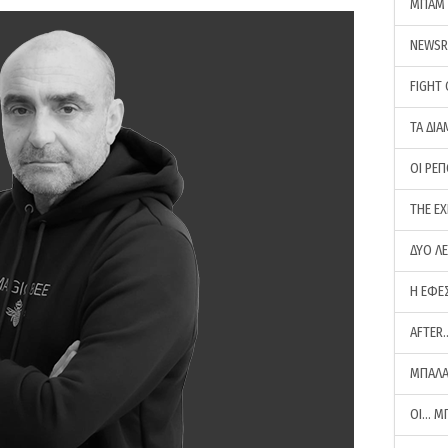
ΜΠΑΜ 
NEWS
FIGHT
ΤΑ ΔΙΑ
ΟΙ ΡΕ
THE E
ΔΥΟ Λ
Η ΕΦΕ
AFTER
ΜΠΑΛΑ
ΟΙ… Μ