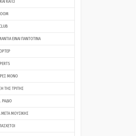
ΚΑΙ ΚΑΤΩ
ROOM
 CLUB
ΜΑΝΤΙΑ ΕΙΝΑΙ ΠΑΝΤΟΤΙΝΑ
ΠΟΡΤΕΡ
XPERTS
ΕΡΕΣ ΜΟΝΟ
ΣΗ ΤΗΣ ΤΡΙΤΗΣ
… ΡΑΔΙΟ
 ΜΕΤΑ ΜΟΥΣΙΚΗΣ
ΠΑΣΧΕΤΟΙ