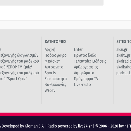
ΚΑΤΗΓΟΡΙΕΣ
SITES 
s
Αρχική
Enter
skai.gr
ιεξαγωγής διαγωνισμών
Ποδόσφαιρο
Πρωτοσέλιδα
skaitv.gr
ιεξαγωγής του ραδ/κού
Μπάσκετ
Τελευταίες Ειδήσεις
skairadi
διού "ΣΠΟΡ FM Quiz"
Αυτοκίνητο
Αρθρογραφίες
skaikair
ιεξαγωγής του ραδ/κού
Sports
Αφιερώματα
podcast.
διού "Sport Quiz"
Επικαιρότητα
Πρόγραμμα TV
Βαθμολογίες
Live-radio
WebTv
 Developed by Gloman S.A.
|
Radio powered by live24.gr
| © 2006 - 2026 bwinΣ