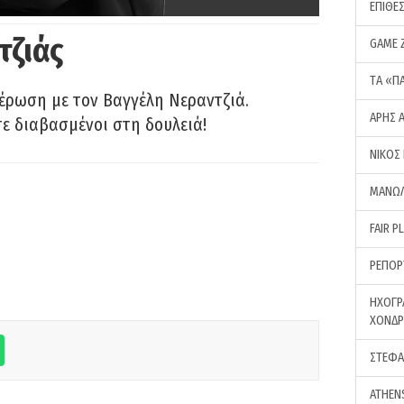
ΕΠΙΘΕ
τζιάς
GAME 
ΤA «Π
έρωση με τον Βαγγέλη Νεραντζιά.
ΑΡΗΣ 
τε διαβασμένοι στη δουλειά!
ΝΙΚΟΣ
ΜΑΝΩΛ
FAIR P
ΡΕΠΟΡ
ΗΧΟΓΡ
ΧΟΝΔ
ΣΤΕΦΑ
ATHEN