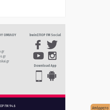
ΤΟΥ ΟΜΙΛΟΥ
bwinΣΠΟΡ FM Social
o.gr
os.gr
skai.gr
Download App
ΠΟΡ FM 94.6
Απόρρητο