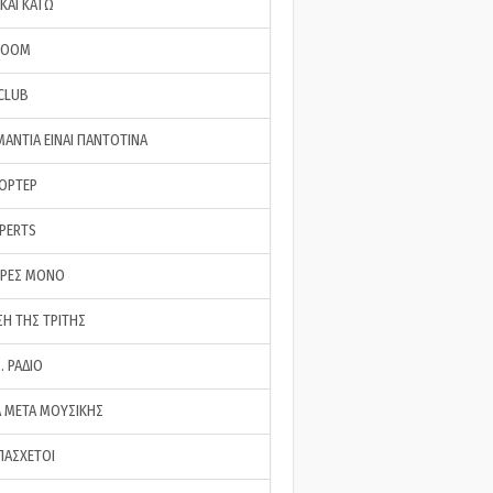
ΚΑΙ ΚΑΤΩ
ROOM
 CLUB
ΜΑΝΤΙΑ ΕΙΝΑΙ ΠΑΝΤΟΤΙΝΑ
ΠΟΡΤΕΡ
XPERTS
ΕΡΕΣ ΜΟΝΟ
ΣΗ ΤΗΣ ΤΡΙΤΗΣ
… ΡΑΔΙΟ
 ΜΕΤΑ ΜΟΥΣΙΚΗΣ
ΠΑΣΧΕΤΟΙ