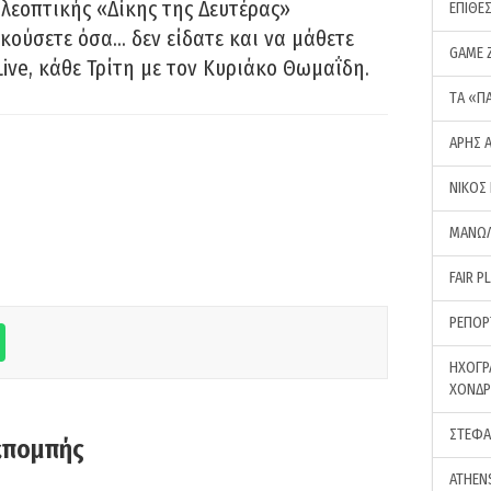
λεοπτικής «Δίκης της Δευτέρας»
ΕΠΙΘΕ
ακούσετε όσα… δεν είδατε και να μάθετε
GAME 
Live, κάθε Τρίτη με τον Κυριάκο Θωμαΐδη.
ΤA «Π
ΑΡΗΣ 
ΝΙΚΟΣ
ΜΑΝΩΛ
FAIR P
ΡΕΠΟΡ
ΗΧΟΓΡ
ΧΟΝΔ
ΣΤΕΦΑ
κπομπής
ATHEN