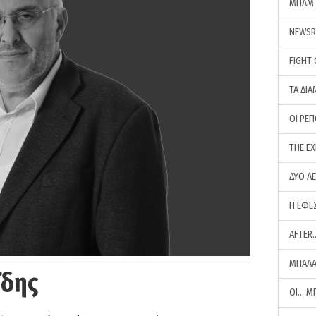
ΜΠΑΜ 
NEWS
FIGHT
ΤΑ ΔΙΑ
ΟΙ ΡΕ
THE E
ΔΥΟ Λ
Η ΕΦΕ
AFTER
ΜΠΑΛΑ
ΐδης
ΟΙ… Μ