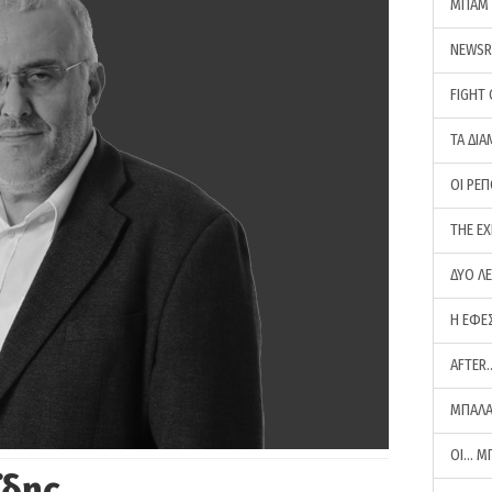
ΜΠΑΜ 
NEWS
FIGHT
ΤΑ ΔΙΑ
ΟΙ ΡΕ
THE E
ΔΥΟ Λ
Η ΕΦΕ
AFTER
ΜΠΑΛΑ
ΟΙ… Μ
ΐδης