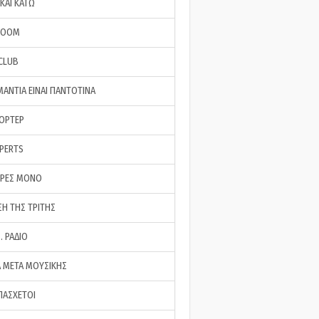
ΚΑΙ ΚΑΤΩ
ROOM
 CLUB
ΜΑΝΤΙΑ ΕΙΝΑΙ ΠΑΝΤΟΤΙΝΑ
ΠΟΡΤΕΡ
XPERTS
ΕΡΕΣ ΜΟΝΟ
ΣΗ ΤΗΣ ΤΡΙΤΗΣ
… ΡΑΔΙΟ
 ΜΕΤΑ ΜΟΥΣΙΚΗΣ
ΠΑΣΧΕΤΟΙ