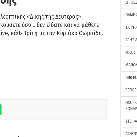
ΕΠΙΘΕ
GAME 
λεοπτικής «Δίκης της Δευτέρας»
ακούσετε όσα… δεν είδατε και να μάθετε
ΤA «Π
Live, κάθε Τρίτη με τον Κυριάκο Θωμαΐδη.
ΑΡΗΣ 
ΝΙΚΟΣ
ΜΑΝΩΛ
FAIR P
ΡΕΠΟΡ
ΗΧΟΓΡ
ΧΟΝΔ
ΣΤΕΦΑ
ATHEN