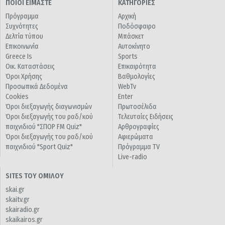
ΠΟΙΟΙ ΕΙΜΑΣΤΕ
ΚΑΤΗΓΟΡΙΕΣ
Πρόγραμμα
Αρχική
Συχνότητες
Ποδόσφαιρο
Δελτία τύπου
Μπάσκετ
Επικοινωνία
Αυτοκίνητο
Greece Is
Sports
Οικ. Καταστάσεις
Επικαιρότητα
Όροι Χρήσης
Βαθμολογίες
Προσωπικά Δεδομένα
WebTv
Cookies
Enter
Όροι διεξαγωγής διαγωνισμών
Πρωτοσέλιδα
Όροι διεξαγωγής του ραδ/κού
Τελευταίες Ειδήσεις
παιχνιδιού "ΣΠΟΡ FM Quiz"
Αρθρογραφίες
Όροι διεξαγωγής του ραδ/κού
Αφιερώματα
παιχνιδιού "Sport Quiz"
Πρόγραμμα TV
Live-radio
SITES ΤΟΥ ΟΜΙΛΟΥ
skai.gr
skaitv.gr
skairadio.gr
skaikairos.gr