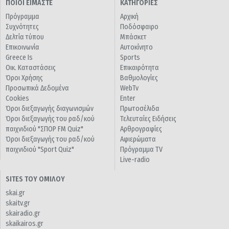
ΠΟΙΟΙ ΕΙΜΑΣΤΕ
ΚΑΤΗΓΟΡΙΕΣ
Πρόγραμμα
Αρχική
Συχνότητες
Ποδόσφαιρο
Δελτία τύπου
Μπάσκετ
Επικοινωνία
Αυτοκίνητο
Greece Is
Sports
Οικ. Καταστάσεις
Επικαιρότητα
Όροι Χρήσης
Βαθμολογίες
Προσωπικά Δεδομένα
WebTv
Cookies
Enter
Όροι διεξαγωγής διαγωνισμών
Πρωτοσέλιδα
Όροι διεξαγωγής του ραδ/κού
Τελευταίες Ειδήσεις
παιχνιδιού "ΣΠΟΡ FM Quiz"
Αρθρογραφίες
Όροι διεξαγωγής του ραδ/κού
Αφιερώματα
παιχνιδιού "Sport Quiz"
Πρόγραμμα TV
Live-radio
SITES ΤΟΥ ΟΜΙΛΟΥ
skai.gr
skaitv.gr
skairadio.gr
skaikairos.gr