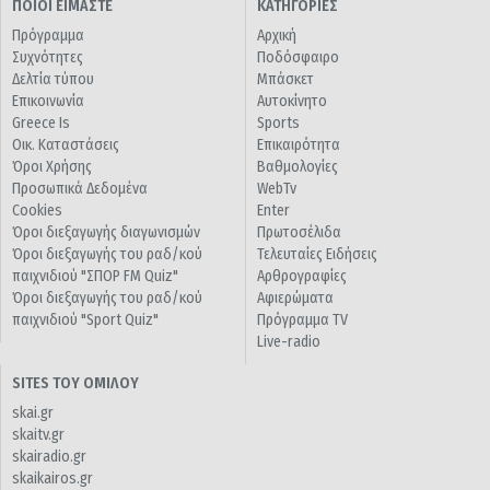
ΠΟΙΟΙ ΕΙΜΑΣΤΕ
ΚΑΤΗΓΟΡΙΕΣ
Πρόγραμμα
Αρχική
Συχνότητες
Ποδόσφαιρο
Δελτία τύπου
Μπάσκετ
Επικοινωνία
Αυτοκίνητο
Greece Is
Sports
Οικ. Καταστάσεις
Επικαιρότητα
Όροι Χρήσης
Βαθμολογίες
Προσωπικά Δεδομένα
WebTv
Cookies
Enter
Όροι διεξαγωγής διαγωνισμών
Πρωτοσέλιδα
Όροι διεξαγωγής του ραδ/κού
Τελευταίες Ειδήσεις
παιχνιδιού "ΣΠΟΡ FM Quiz"
Αρθρογραφίες
Όροι διεξαγωγής του ραδ/κού
Αφιερώματα
παιχνιδιού "Sport Quiz"
Πρόγραμμα TV
Live-radio
SITES ΤΟΥ ΟΜΙΛΟΥ
skai.gr
skaitv.gr
skairadio.gr
skaikairos.gr