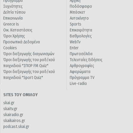
Πρόγραμμα
Αρχική
Συχνότητες
Ποδόσφαιρο
Δελτία τύπου
Μπάσκετ
Επικοινωνία
Αυτοκίνητο
Greece Is
Sports
Οικ. Καταστάσεις
Επικαιρότητα
Όροι Χρήσης
Βαθμολογίες
Προσωπικά Δεδομένα
WebTv
Cookies
Enter
Όροι διεξαγωγής διαγωνισμών
Πρωτοσέλιδα
Όροι διεξαγωγής του ραδ/κού
Τελευταίες Ειδήσεις
παιχνιδιού "ΣΠΟΡ FM Quiz"
Αρθρογραφίες
Όροι διεξαγωγής του ραδ/κού
Αφιερώματα
παιχνιδιού "Sport Quiz"
Πρόγραμμα TV
Live-radio
SITES ΤΟΥ ΟΜΙΛΟΥ
skai.gr
skaitv.gr
skairadio.gr
skaikairos.gr
podcast.skai.gr