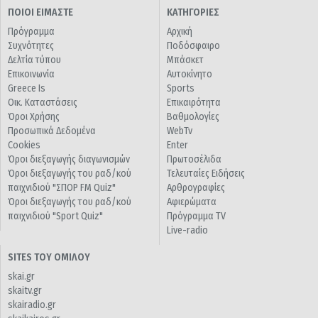
ΠΟΙΟΙ ΕΙΜΑΣΤΕ
ΚΑΤΗΓΟΡΙΕΣ
Πρόγραμμα
Αρχική
Συχνότητες
Ποδόσφαιρο
Δελτία τύπου
Μπάσκετ
Επικοινωνία
Αυτοκίνητο
Greece Is
Sports
Οικ. Καταστάσεις
Επικαιρότητα
Όροι Χρήσης
Βαθμολογίες
Προσωπικά Δεδομένα
WebTv
Cookies
Enter
Όροι διεξαγωγής διαγωνισμών
Πρωτοσέλιδα
Όροι διεξαγωγής του ραδ/κού
Τελευταίες Ειδήσεις
παιχνιδιού "ΣΠΟΡ FM Quiz"
Αρθρογραφίες
Όροι διεξαγωγής του ραδ/κού
Αφιερώματα
παιχνιδιού "Sport Quiz"
Πρόγραμμα TV
Live-radio
SITES ΤΟΥ ΟΜΙΛΟΥ
skai.gr
skaitv.gr
skairadio.gr