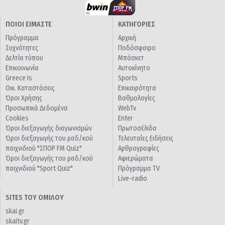
ΠΟΙΟΙ ΕΙΜΑΣΤΕ
ΚΑΤΗΓΟΡΙΕΣ
Πρόγραμμα
Αρχική
Συχνότητες
Ποδόσφαιρο
Δελτία τύπου
Μπάσκετ
Επικοινωνία
Αυτοκίνητο
Greece Is
Sports
Οικ. Καταστάσεις
Επικαιρότητα
Όροι Χρήσης
Βαθμολογίες
Προσωπικά Δεδομένα
WebTv
Cookies
Enter
Όροι διεξαγωγής διαγωνισμών
Πρωτοσέλιδα
Όροι διεξαγωγής του ραδ/κού
Τελευταίες Ειδήσεις
παιχνιδιού "ΣΠΟΡ FM Quiz"
Αρθρογραφίες
Όροι διεξαγωγής του ραδ/κού
Αφιερώματα
παιχνιδιού "Sport Quiz"
Πρόγραμμα TV
Live-radio
SITES ΤΟΥ ΟΜΙΛΟΥ
skai.gr
skaitv.gr