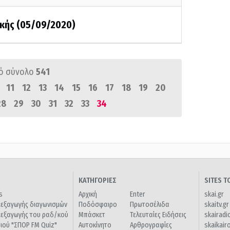
κής (05/09/2020)
ό σύνολο
541
11
12
13
14
15
16
17
18
19
20
28
29
30
31
32
33
34
ΚΑΤΗΓΟΡΙΕΣ
SITES 
s
Αρχική
Enter
skai.gr
ιεξαγωγής διαγωνισμών
Ποδόσφαιρο
Πρωτοσέλιδα
skaitv.gr
ιεξαγωγής του ραδ/κού
Μπάσκετ
Τελευταίες Ειδήσεις
skairadi
διού "ΣΠΟΡ FM Quiz"
Αυτοκίνητο
Αρθρογραφίες
skaikair