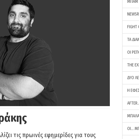
ΜΠΑΜ 
NEWS
FIGHT
ΤΑ ΔΙΑ
ΟΙ ΡΕ
THE E
ΔΥΟ Λ
Η ΕΦΕ
AFTER
ράκης
ΜΠΑΛΑ
ΟΙ… Μ
ίζει τις πρωινές εφημερίδες για τους