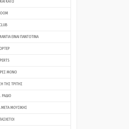
ΚΑΙ ΚΑΤΩ
ROOM
 CLUB
ΜΑΝΤΙΑ ΕΙΝΑΙ ΠΑΝΤΟΤΙΝΑ
ΠΟΡΤΕΡ
XPERTS
ΕΡΕΣ ΜΟΝΟ
ΣΗ ΤΗΣ ΤΡΙΤΗΣ
… ΡΑΔΙΟ
 ΜΕΤΑ ΜΟΥΣΙΚΗΣ
ΠΑΣΧΕΤΟΙ